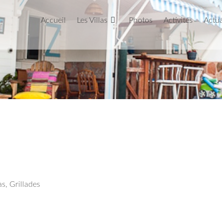
Accueil
Les Villas
Photos
Activités
Actua
as, Grillades